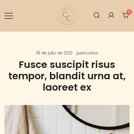
Saltar
al
0
contenido
Cemé cast
18 de julio de 2021
juancarlos
Fusce suscipit risus
tempor, blandit urna at,
laoreet ex