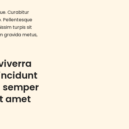
gue. Curabitur
o. Pellentesque
issim turpis sit
m gravida metus,
 viverra
incidunt
bi semper
it amet