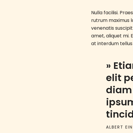
Nulla facilisi. Pra
rutrum maximus lac
venenatis suscipit 
amet, aliquet mi.
at interdum tellus
» Eti
elit 
diam 
ipsum
tinci
ALBERT EI