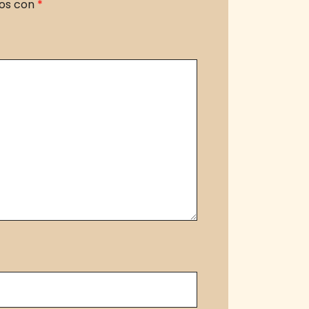
dos con
*