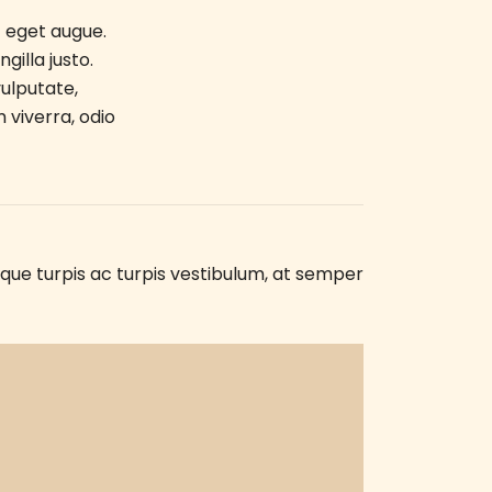
nt eget augue.
gilla justo.
vulputate,
 viverra, odio
ique turpis ac turpis vestibulum, at semper