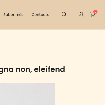
0
Saber más
Contacto
gna non, eleifend