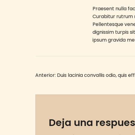
Praesent nulla faci
Curabitur rutrum m
Pellentesque venen
dignissim turpis 
ipsum gravida metu
Navegación
Anterior:
Duis lacinia convallis odio, quis ef
de
entradas
Deja una respue