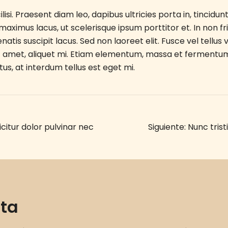
lisi. Praesent diam leo, dapibus ultricies porta in, tincidu
aximus lacus, ut scelerisque ipsum porttitor et. In non frin
atis suscipit lacus. Sed non laoreet elit. Fusce vel tellus 
sit amet, aliquet mi. Etiam elementum, massa et fermentum
s, at interdum tellus est eget mi.
ficitur dolor pulvinar nec
Siguiente:
Nunc trist
sta