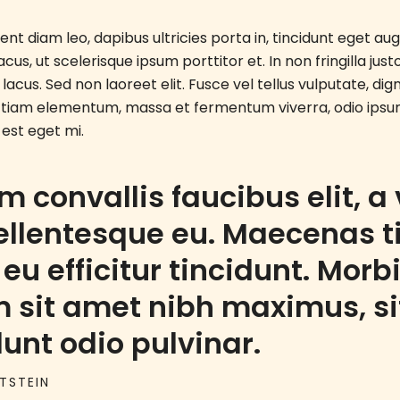
esent diam leo, dapibus ultricies porta in, tincidunt eget au
us, ut scelerisque ipsum porttitor et. In non fringilla just
lacus. Sed non laoreet elit. Fusce vel tellus vulputate, dign
 Etiam elementum, massa et fermentum viverra, odio ipsu
 est eget mi.
am convallis faucibus elit, a
pellentesque eu. Maecenas t
eu efficitur tincidunt. Mor
 sit amet nibh maximus, s
dunt odio pulvinar.
NTSTEIN