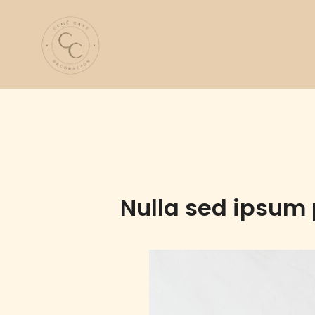
Saltar
al
contenido
Cemé cast
Nulla sed ipsum 